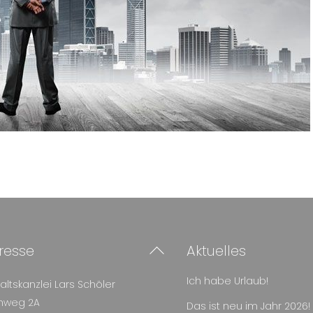
Back
resse
Aktuelles
To
Ich habe Urlaub!
Top
ltskanzlei Lars Schöler
chweg 2A
Das ist neu im Jahr 2026!